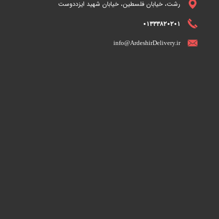
رشت، خیابان فلسطین، خیابان شهید ایزددوست
01333820201
info@ArdeshirDelivery.ir