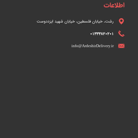
اطلاعات
رشت، خیابان فلسطین، خیابان شهید ایزددوست
01333820201
info@ArdeshirDelivery.ir