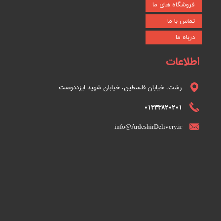
فروشگاه های ما
تماس با ما
درباه ما
اطلاعات
رشت، خیابان فلسطین، خیابان شهید ایزددوست
01333820201
info@ArdeshirDelivery.ir