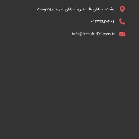
رشت، خیابان فلسطین، خیابان شهید ایزددوست
01333820201
info@ArdeshirDelivery.ir