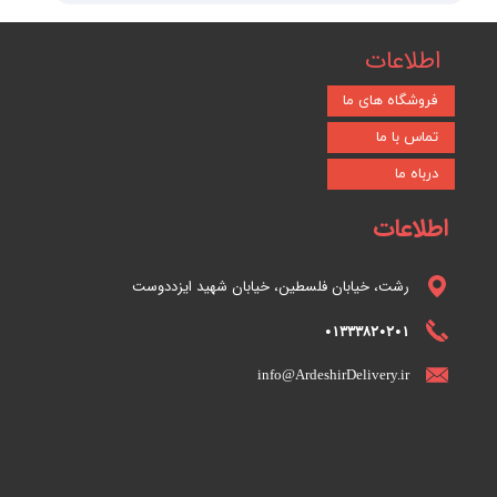
اطلاعات
فروشگاه های ما
تماس با ما
درباه ما
اطلاعات
رشت، خیابان فلسطین، خیابان شهید ایزددوست
01333820201
info@ArdeshirDelivery.ir