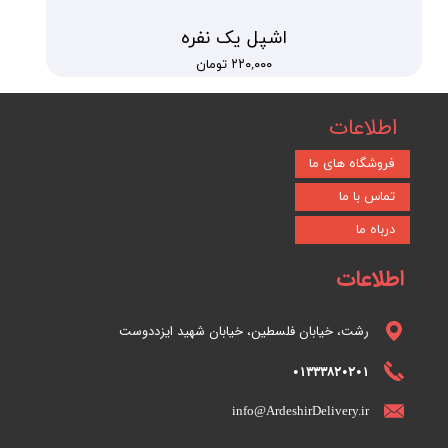
اشپل یک نفره
۲۲۰,۰۰۰ تومان
اطلاعات
فروشگاه های ما
تماس با ما
درباه ما
اطلاعات
رشت، خیابان فلسطین، خیابان شهید ایزددوست
01333820201
info@ArdeshirDelivery.ir