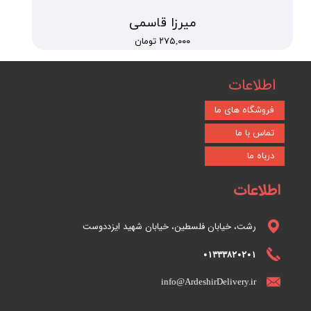
میرزا قاسمی
۲۷۵,۰۰۰ تومان
اطلاعات
فروشگاه های ما
تماس با ما
درباه ما
اطلاعات
رشت، خیابان فلسطین، خیابان شهید ایزددوست
01333820201
info@ArdeshirDelivery.ir