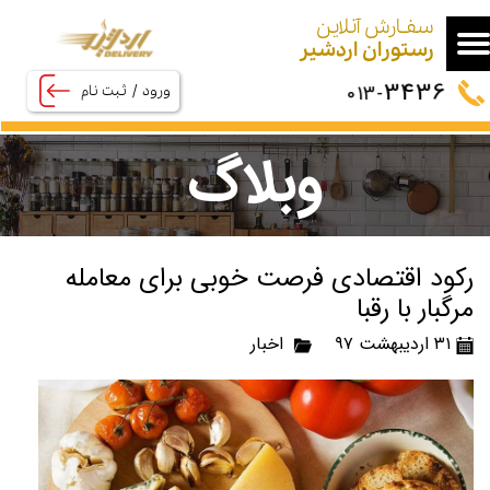
سفـارش آنلاین
حساب کاربری من
​​​​​​​رستوران اردشیر
3436
013-
ورود
/
ثبت نام
تغییر گذر واژه
سفارشات
وبلاگ
خروج از حساب کاربری
رکود اقتصادی فرصت خوبی برای معامله
مرگبار با رقبا
۳۱ اردیبهشت ۹۷
اخبار