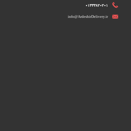
01333820201
info@ArdeshirDelivery.ir